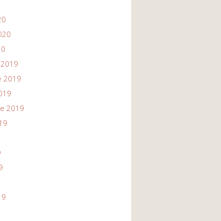
20
020
20
 2019
e 2019
019
re 2019
19
9
9
19