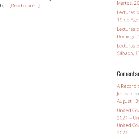
Martes, 2
th, …
[Read more…]
Lecturas d
19 de Ago
Lecturas d
Domingo, 
Lecturas d
Sábado, 1
Comentar
A Record 
Jehovih
e
August 13
United Co
2021 – Un
United Co
2021