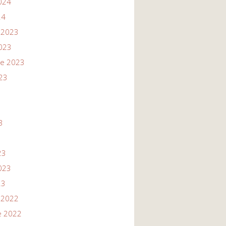
024
24
 2023
023
re 2023
23
3
3
23
023
23
 2022
e 2022