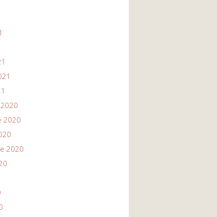
1
1
21
021
21
 2020
e 2020
020
re 2020
20
0
0