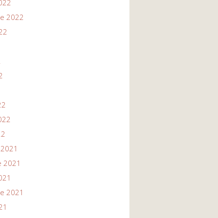
022
re 2022
22
2
2
22
022
22
 2021
e 2021
021
re 2021
21